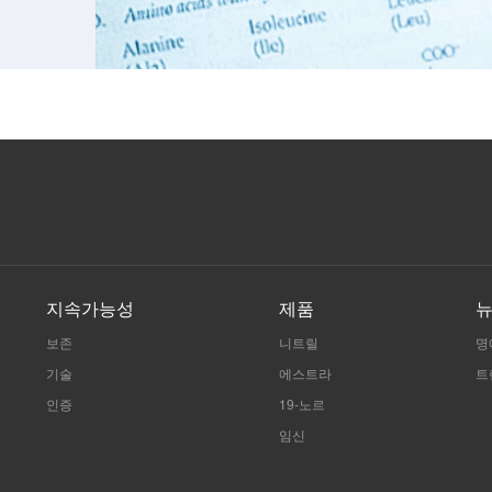
지속가능성
제품
보존
니트릴
명
기술
에스트라
트
인증
19-노르
임신