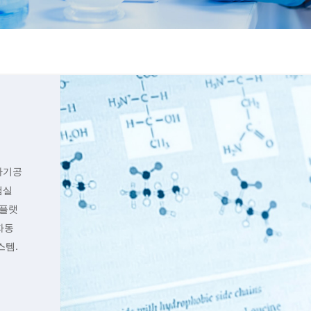
자기공
험실
 플랫
자동
스템.