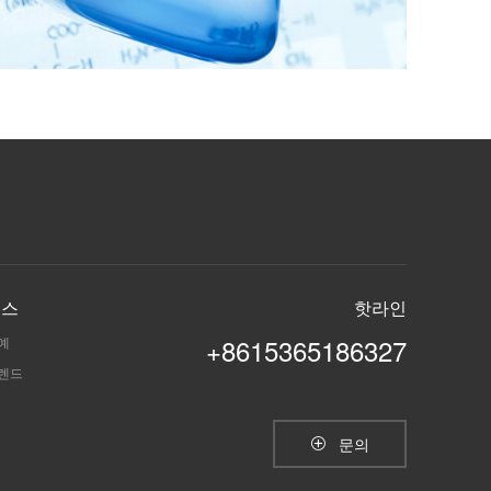
뉴스
핫라인
+8615365186327
예
렌드
문의
