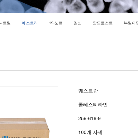
니트릴
에스트라
19-노르
임신
안드로스트
부틸아
상품명
퀘스트란
별명
콜레스티라민
아이넥스
259-616-9
최소 주문
100개 사셰