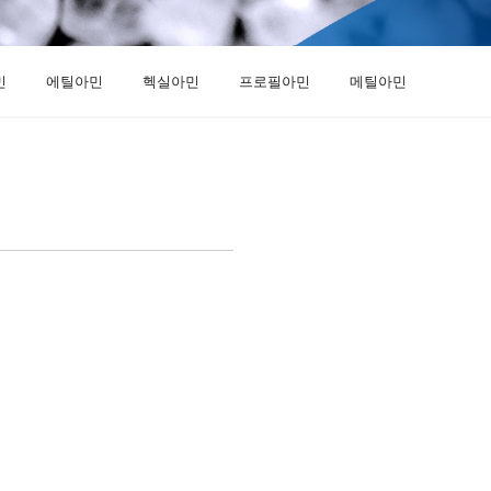
민
에틸아민
헥실아민
프로필아민
메틸아민