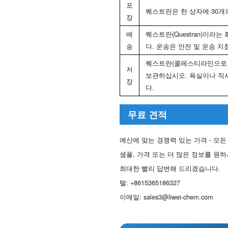
포
퀘스트란은 한 상자에 30개
장
배
퀘스트란(Questran)이
송
다. 운송은 안전 및 운송 
퀘스트란(콜레스티라민으로도 알
저
보관하십시오. 욕실이나 직
장
다.
무료 견적
예산에 맞는 경쟁력 있는 가격 - 모든
샘플, 가격 또는 더 많은 정보를 원
최대한 빨리 답변해 드리겠습니다.
텔:
+8615365186327
이메일:
sales3@liwei-chem.com