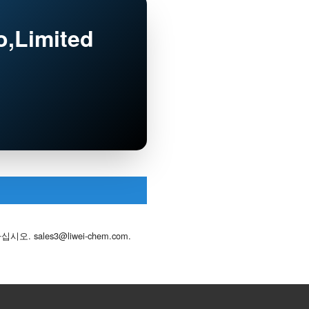
,Limited
하십시오.
sales3@liwei-chem.com
.